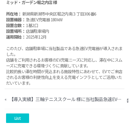
ミッド・ガーデン堀之内店 様
所在地：
新潟県新潟市中央区堀之内南３丁目306番6
設置機器：
急速EV充電器 180kW
設置台数：
1基2口
設置場所：
店舗駐車場内
運用開始：
2025年12月
このたび、店舗駐車場に当社製品である急速EV充電器が導入されま
した。
店舗をご利用されるお客様のEV充電ニーズに対応し、滞在中にスム
ーズに充電できる環境づくりに貢献しています。
比較的長い滞在時間が見込まれる施設特性にあわせて、EVでご来店
されるお客様の利便性向上を支える充電インフラとしてご活用いた
だいています。
【導入実績】三輪テニススクール 様に当社製品急速EV充電器が導入されました
«
List