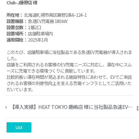
Club-J
藤野店 様
所在地：
北海道札幌市南区藤野2条6-124-1
設置機器：
急速EV充電器 180kW
設置台数：
1基2口
設置場所：
店舗駐車場内
運用開始：
2025年1月
このたび、店舗駐車場に当社製品である急速EV充電器が導入されま
した。
店舗をご利用されるお客様のEV充電ニーズに対応し、滞在中にスム
ーズに充電できる環境づくりに貢献しています。
比較的長い滞在時間が見込まれる施設特性にあわせて、EVでご来店
されるお客様の利便性向上を支える充電インフラとしてご活用いた
だいています。
【導入実績】HEAT TOKYO 鹿嶋店 様に当社製品急速EV充電器が導入されました
«
List