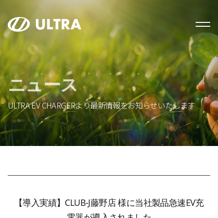
ニュース
ULTRA EV CHARGERより最新情報をお知らせいたします
【導入実績】CLUB-J藤野店 様に当社製品急速EV充
電器が導入されました