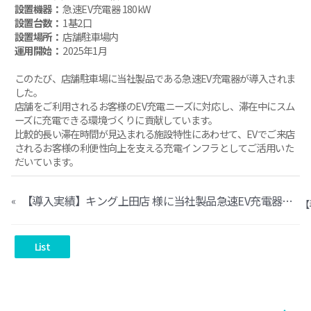
設置機器：
急速EV充電器 180kW
設置台数：
1基2口
設置場所：
店舗駐車場内
運用開始：
2025年1月
このたび、店舗駐車場に当社製品である急速EV充電器が導入されま
した。
店舗をご利用されるお客様のEV充電ニーズに対応し、滞在中にスム
ーズに充電できる環境づくりに貢献しています。
比較的長い滞在時間が見込まれる施設特性にあわせて、EVでご来店
されるお客様の利便性向上を支える充電インフラとしてご活用いた
だいています。
【導入実績】キング上田店 様に当社製品急速EV充電器が導入されました
«
List