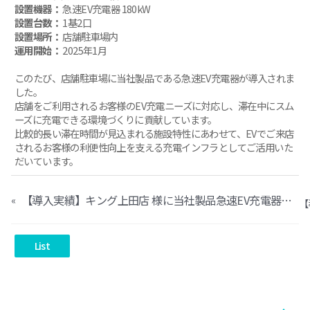
設置機器：
急速EV充電器 180kW
設置台数：
1基2口
設置場所：
店舗駐車場内
運用開始：
2025年1月
このたび、店舗駐車場に当社製品である急速EV充電器が導入されま
した。
店舗をご利用されるお客様のEV充電ニーズに対応し、滞在中にスム
ーズに充電できる環境づくりに貢献しています。
比較的長い滞在時間が見込まれる施設特性にあわせて、EVでご来店
されるお客様の利便性向上を支える充電インフラとしてご活用いた
だいています。
【導入実績】キング上田店 様に当社製品急速EV充電器が導入されました
«
List