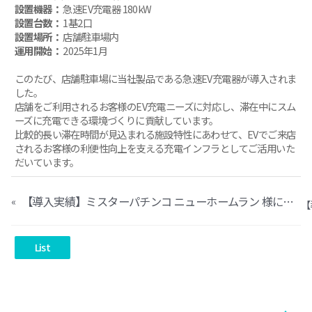
設置機器：
急速EV充電器 180kW
設置台数：
1基2口
設置場所：
店舗駐車場内
運用開始：
2025年1月
このたび、店舗駐車場に当社製品である急速EV充電器が導入されま
した。
店舗をご利用されるお客様のEV充電ニーズに対応し、滞在中にスム
ーズに充電できる環境づくりに貢献しています。
比較的長い滞在時間が見込まれる施設特性にあわせて、EVでご来店
されるお客様の利便性向上を支える充電インフラとしてご活用いた
だいています。
【導入実績】ミスターパチンコ ニューホームラン 様に当社製品急速EV充電器が導入されました
«
List